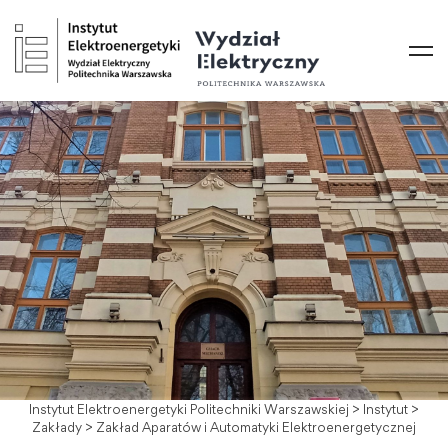
Instytut Elektroenergetyki Politechniki Warszawskiej
>
Instytut
>
Zakłady
>
Zakład Aparatów i Automatyki Elektroenergetycznej